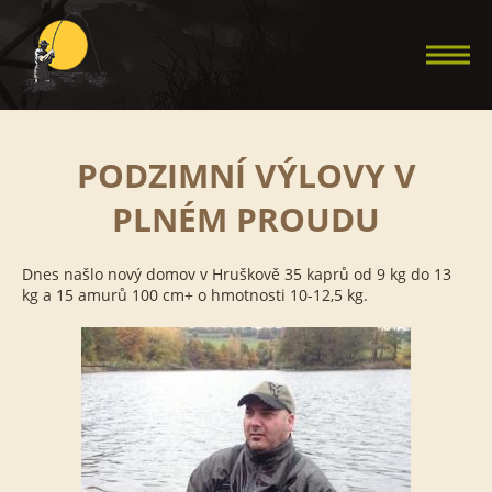
Jump to navigation
PODZIMNÍ VÝLOVY V
Úvod
PLNÉM PROUDU
Aktuality
Dnes našlo nový domov v Hruškově 35 kaprů od 9 kg do 13
Revír
kg a 15 amurů 100 cm+ o hmotnosti 10-12,5 kg.
Ceník, provozní doba
Pravidla lovu
Galerie